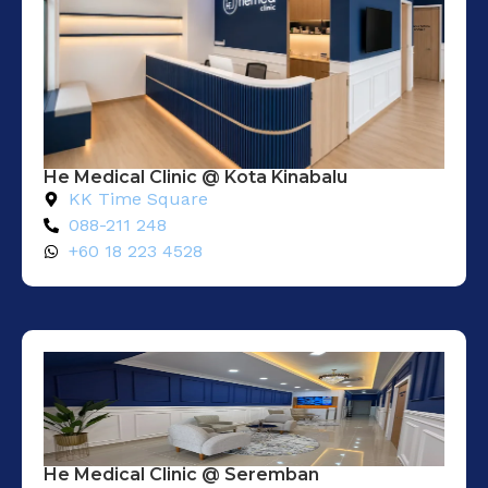
He Medical Clinic @ Kota Kinabalu
KK Time Square
088-211 248
+60 18 223 4528
He Medical Clinic @ Seremban