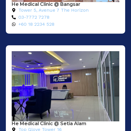
He Medical Clinic @ Bangsar
Tower 5, Avenue 7 The Horizon
03-7772 7278
+60 18 2234 528
He Medical Clinic @ Setia Alam​
Top Glove Tower 16