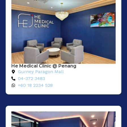
He Medical Clinic @ Penang
Gurney Paragon Mall
04-372 3483
+60 18 2234 528