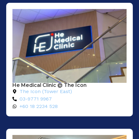
He Medical Clinic @ The Icon
The Icon (Tower East)
03-9771 9967
+60 18 2234 528