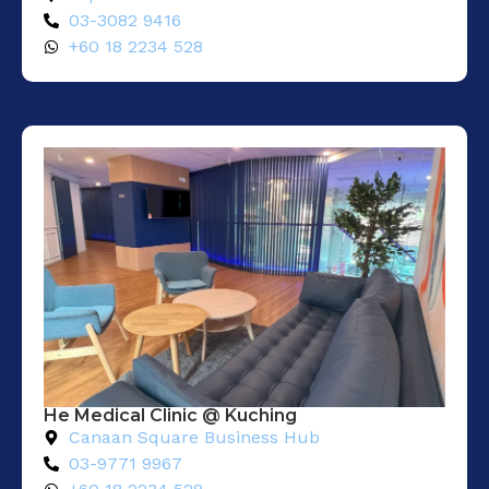
03-3082 9416
+60 18 2234 528
He Medical Clinic @ Kuching
Canaan Square Business Hub
03-9771 9967