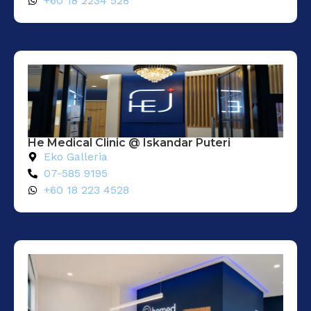
+60 18 2234 528
He Medical Clinic @ Iskandar Puteri
Eko Galleria
07-585 9195
+60 18 223 4528