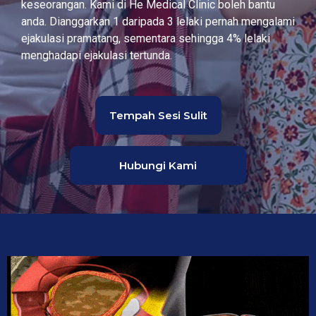
keseorangan. Kami di He Medical Clinic boleh bantu
anda. Dianggarkan 1 daripada 3 lelaki pernah mengalami
ejakulasi pramatang, sementara sehingga 4% lelaki
menghadapi ejakulasi tertunda.
Tempah Sesi Sulit
Hubungi Kami