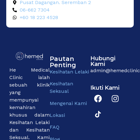
Pusat Dagangan. Seremban 2
06-662 7304
+60 18 223 4528
Pautan
Hubungi
Kami
Penting
He Medical
admin@hemedclini
Kesihatan Lelaki
Clinic ialah
Kesihatan
sebuah klinik
Ikuti Kami
Seksual
yang
mempunyai
Mengenai Kami
kemahiran
khusus dalam
Lokasi
Kesihatan Lelaki
FAQ
dan Kesihatan
Seksual. Kami
Blog