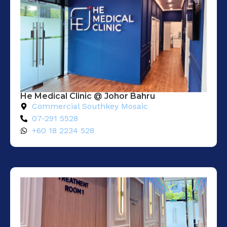
He Medical Clinic @ Johor Bahru
Commercial Southkey Mosaic
07-291 5528
+60 18 2234 528