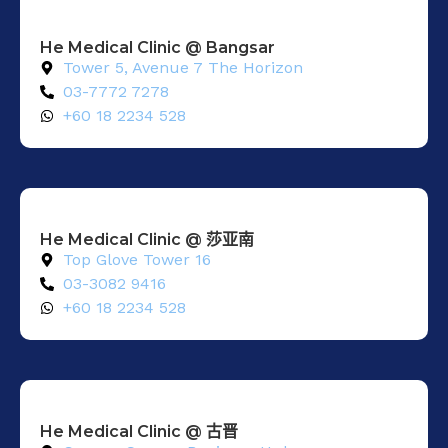
He Medical Clinic @ Bangsar
Tower 5, Avenue 7 The Horizon
03-7772 7278
+60 18 2234 528
He Medical Clinic @ 莎亚南
Top Glove Tower 16
03-3082 9416
+60 18 2234 528
He Medical Clinic @ 古晋