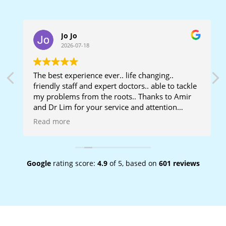
Jo Jo
2026-07-18
The best experience ever.. life changing..
friendly staff and expert doctors.. able to tackle
my problems from the roots.. Thanks to Amir
y
and Dr Lim for your service and attention
during my treatment here!!
Read more
d
Google
rating score:
4.9
of 5,
based on
601 reviews