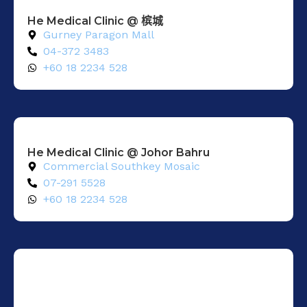
He Medical Clinic @ 槟城
Gurney Paragon Mall
04-372 3483
+60 18 2234 528
He Medical Clinic @ Johor Bahru
Commercial Southkey Mosaic
07-291 5528
+60 18 2234 528